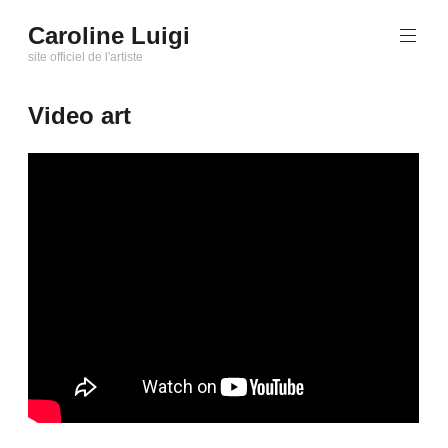
Aller
Caroline Luigi
au
site officiel de l'artiste
contenu
principal
Video art